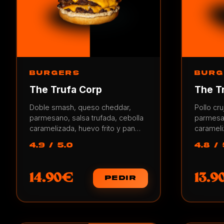
BURGERS
BURG
The Trufa Corp
The T
Doble smash, queso cheddar,
Pollo cr
parmesano, salsa trufada, cebolla
parmesan
caramelizada, huevo frito y pan
carameli
brioche.
4.9 / 5.0
4.8 / 
14.90€
13.9
PEDIR