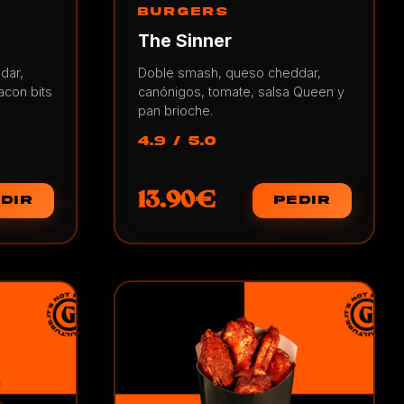
BURGERS
The Sinner
dar,
Doble smash, queso cheddar,
acon bits
canónigos, tomate, salsa Queen y
pan brioche.
4.9 / 5.0
13.90€
DIR
PEDIR