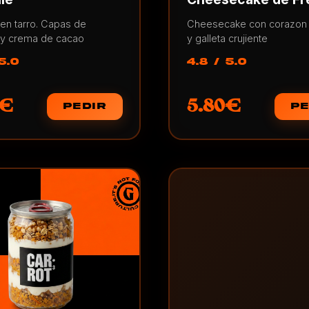
en tarro. Capas de
Cheesecake con corazon 
 y crema de cacao
y galleta crujiente
5.0
4.8 / 5.0
0€
5.80€
PEDIR
PE