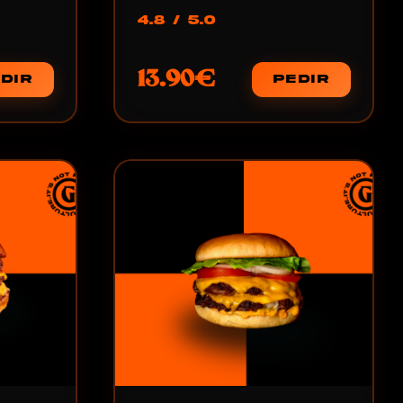
4.8 / 5.0
13.90€
DIR
PEDIR