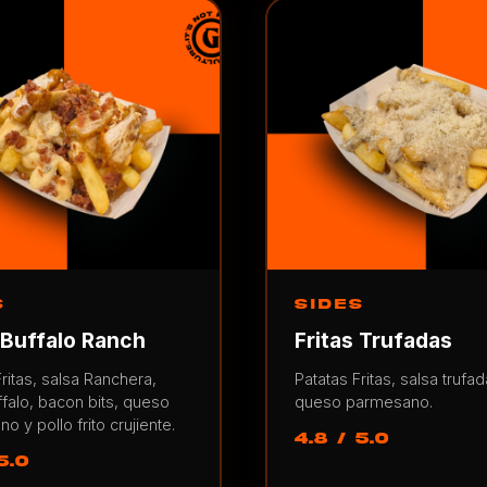
S
SIDES
 Buffalo Ranch
Fritas Trufadas
ritas, salsa Ranchera,
Patatas Fritas, salsa trufad
ffalo, bacon bits, queso
queso parmesano.
 y pollo frito crujiente.
4.8 / 5.0
5.0