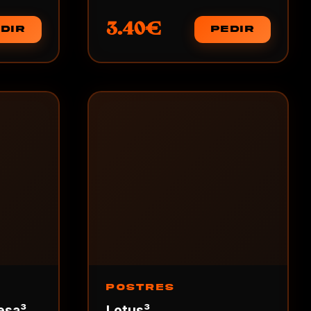
3.40€
DIR
PEDIR
POSTRES
esa³
Lotus³