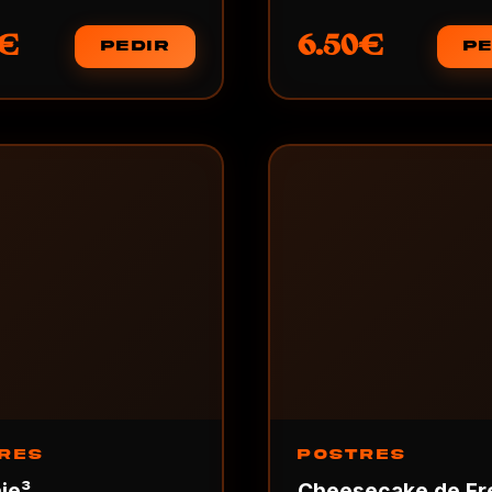
0€
6.50€
PEDIR
PE
RES
POSTRES
ie³
Cheesecake de Fr