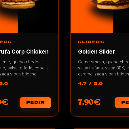
ERS
SLIDERS
rufa Corp Chicken
Golden Slider
ujiente, queso cheddar,
Carne smash, queso che
o, salsa trufada, cebolla
salsa trufada, salsa BBK, 
zada y pan brioche.
caramelizada y pan brioch
5.0
4.7 / 5.0
0€
7.90€
PEDIR
PE