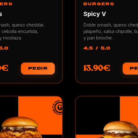
ERS
BURGERS
s
Spicy V
mash, queso cheddar,
Doble smash, queso ched
, cebolla encurtida,
jalapeño, salsa chipotle, b
y mostaza.
y pan brioche.
5.0
4.5 / 5.0
0€
13.90€
PEDIR
PE