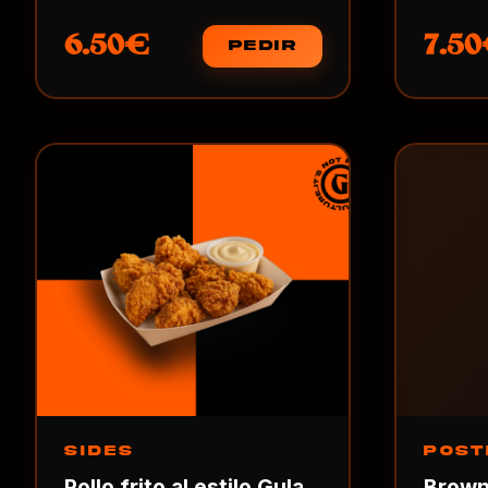
6.50€
7.5
PEDIR
SIDES
POST
Pollo frito al estilo Gula
Brown