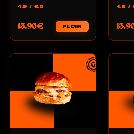
4.9 / 5.0
4.8 / 
13.90€
13.9
PEDIR