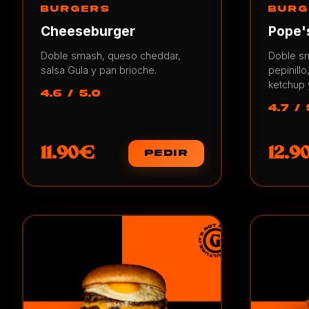
BURGERS
BURG
Cheeseburger
Pope'
Doble smash, queso cheddar,
Doble s
salsa Gula y pan brioche.
pepinillo
ketchup 
4.6 / 5.0
4.7 / 
11.90€
12.9
PEDIR