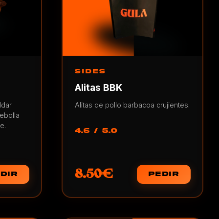
SIDES
Alitas BBK
ddar
Alitas de pollo barbacoa crujientes.
cebolla
e.
4.6 / 5.0
8.50€
DIR
PEDIR