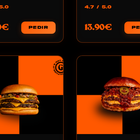
5.0
4.7 / 5.0
0€
13.90€
PEDIR
PE