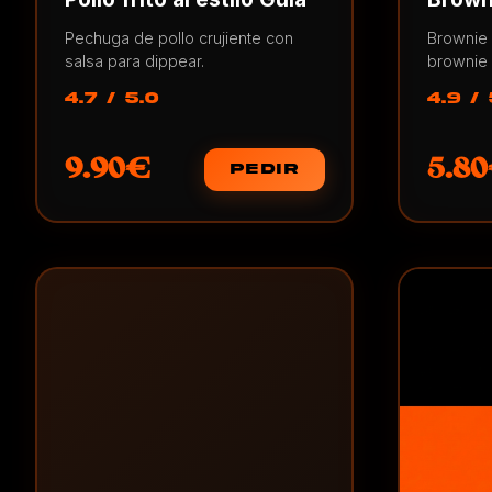
Pechuga de pollo crujiente con
Brownie 
salsa para dippear.
brownie
4.7 / 5.0
4.9 / 
9.90€
5.8
PEDIR