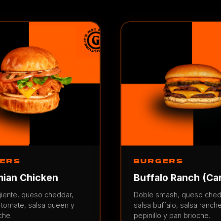
ERS
BURGERS
ian Chicken
Buffalo Ranch (Ca
ujiente, queso cheddar,
Doble smash, queso ched
 tomate, salsa queen y
salsa buffalo, salsa ranche
che.
pepinillo y pan brioche.