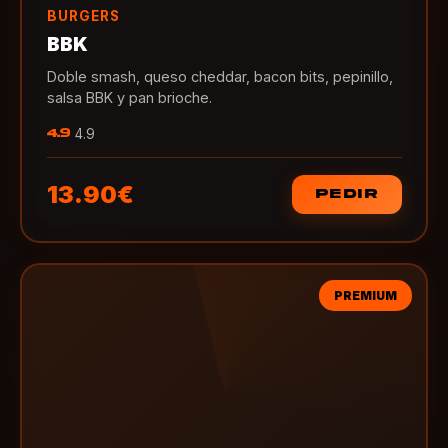
BURGERS
BBK
Doble smash, queso cheddar, bacon bits, pepinillo,
salsa BBK y pan brioche.
4.9
4.9
13.90€
PEDIR
PREMIUM