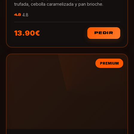
trufada, cebolla caramelizada y pan brioche.
4.8
4.8
13.90€
PEDIR
PREMIUM