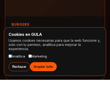
BURGERS
Bohemian Chicken
Cookies en GULA
Pollo crujiente, queso cheddar, lechuga, tomate,
Usamos cookies necesarias para que la web funcione y,
salsa queen y pan brioche.
solo con tu permiso, analítica para mejorar la
experiencia.
4.8
4.8
Analítica
Marketing
Rechazar
Aceptar todo
13.90€
PEDIR
PREMIUM